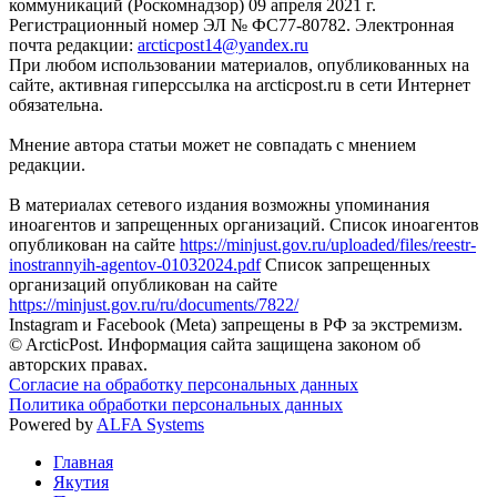
коммуникаций (Роскомнадзор) 09 апреля 2021 г.
Регистрационный номер ЭЛ № ФС77-80782. Электронная
почта редакции:
arcticpost14@yandex.ru
При любом использовании материалов, опубликованных на
сайте, активная гиперссылка на arcticpost.ru в сети Интернет
обязательна.
Мнение автора статьи может не совпадать с мнением
редакции.
В материалах сетевого издания возможны упоминания
иноагентов и запрещенных организаций. Список иноагентов
опубликован на сайте
https://minjust.gov.ru/uploaded/files/reestr-
inostrannyih-agentov-01032024.pdf
Список запрещенных
организаций опубликован на сайте
https://minjust.gov.ru/ru/documents/7822/
Instagram и Facebook (Metа) запрещены в РФ за экстремизм.
© ArcticPost. Информация сайта защищена законом об
авторских правах.
Согласие на обработку персональных данных
Политика обработки персональных данных
Powered by
ALFA Systems
Главная
Якутия