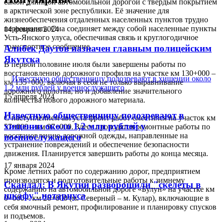
самой длинной автомобильной дорогой с твердым покрытием
в арктической зоне республики. Её значение для
жизнеобеспечения отдаленных населенных пунктов трудно
переоценить. Она соединяет между собой населенные пункты
14 февраля 2024
Усть-Янского улуса, обеспечивая связь и круглогодичное
транспортное сообщение.
Алибек Даутов назначен главным полицейским
Якутска
В первой половине июля были завершены работы по
восстановлению дорожного профиля на участке км 130+000 –
км 135+000, включая в себя не только выравнивание
дорожного полотна, но и добавление значительного
15 апреля 2024
количества нового дорожного материала.
Известную общественницу подозревают в
С наступлением августа фронт работ сместился на участок км
хищении около 1,2 млн рублей у
57+000 – км 97+000. Здесь проводятся ремонтные работы по
восстановлению дорожной одежды, направленные на
военнослужащего
устранение повреждений и обеспечение безопасности
движения. Планируется завершить работы до конца месяца.
17 января 2024
Кроме летних работ по содержанию дорог, предприятием
производятся и подготовительные работы к зимнему
Скандал: В Якутии разворошили "скелеты в
содержанию на автомобильной дороге «Булун» на участке км
шкафу" нотариуса
0+000 – км 26+000 (м. Северный – м. Кулар), включающие в
себя ямочный ремонт, профилирование и планировку спусков
и подъемов.