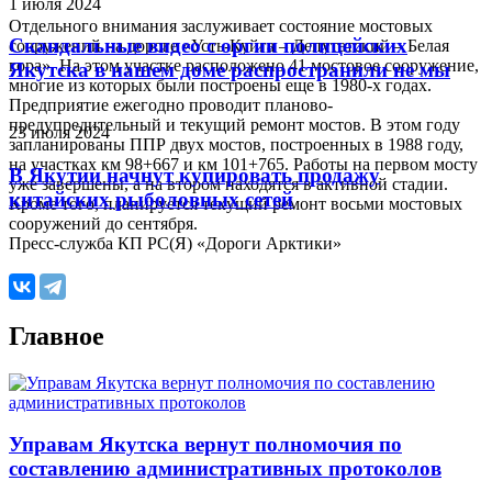
1 июля 2024
Отдельного внимания заслуживает состояние мостовых
Скандальные видео с оргии полицейских
сооружений на дороге «Усть-Куйга – Депутатский – Белая
гора». На этом участке расположено 41 мостовое сооружение,
Якутска в нашем доме распространили не мы
многие из которых были построены еще в 1980-х годах.
Предприятие ежегодно проводит планово-
предупредительный и текущий ремонт мостов. В этом году
23 июля 2024
запланированы ППР двух мостов, построенных в 1988 году,
на участках км 98+667 и км 101+765. Работы на первом мосту
В Якутии начнут купировать продажу
уже завершены, а на втором находятся в активной стадии.
китайских рыболовных сетей
Кроме того, планируется текущий ремонт восьми мостовых
сооружений до сентября.
Пресс-служба КП РС(Я) «Дороги Арктики»
Главное
Управам Якутска вернут полномочия по
составлению административных протоколов