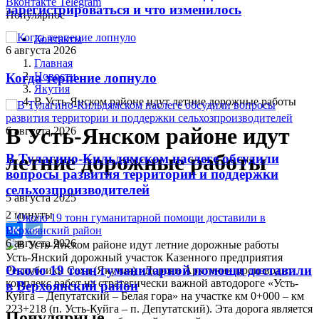
Вконтакте
Telegram
зарегистрироваться и что изменилось
Популярное
Контакты
6 августа 2026
Главная
Новости
Когда терпение лопнуло
Якутия
В Усть-Янском районе идут летние дорожные работы
В Усть-Янском районе идут
6 августа 2026
летние дорожные работы
В Тулагино-Кильдямском наслеге обсудили
вопросы развития территории и поддержки
сельхозпроизводителей
5 августа 2025
2 минуты
6 августа 2026
Усть-Янский дорожный участок Казенного предприятия
Около 19 тонн гуманитарной помощи доставили
Республики Саха (Якутия) «Дороги Арктики» производит
комплекс работ на стратегически важной автодороге «Усть-
в Верхоянский район
Куйга – Депутатский – Белая гора» на участке км 0+000 – км
223+218 (п. Усть-Куйга – п. Депутатский). Эта дорога является
Популярные