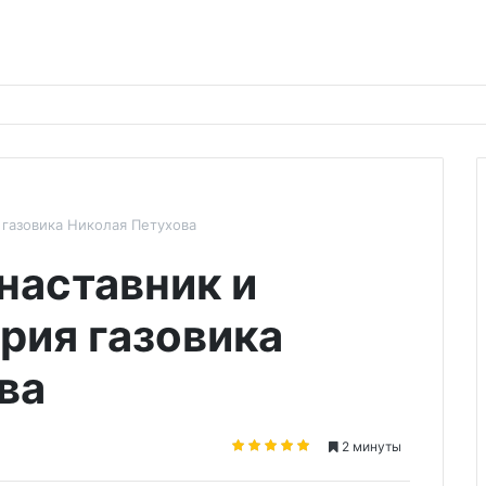
 газовика Николая Петухова
наставник и
рия газовика
ва
2 минуты