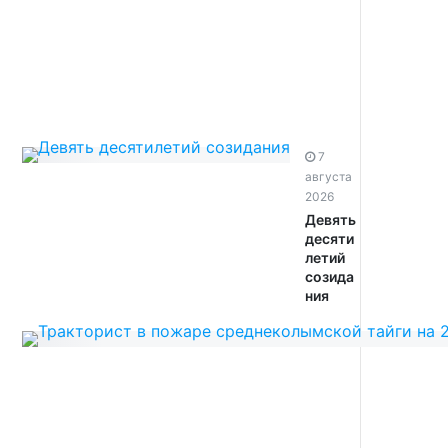
7
августа
2026
Девять
десяти
летий
созида
ния