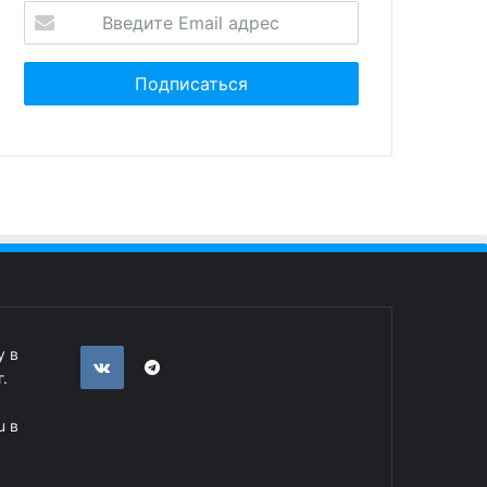
у в
.
u в