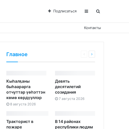
Подписаться
Контакты
Главное
Кыһалҕаны
Девять
быһаарарга
десятилетий
отчуттар үөһэттэн
созидания
көмө көрдүүллэр
7 августа 2026
8 августа 2026
Тракторист в
В 14 районах
пожаре
республики людям