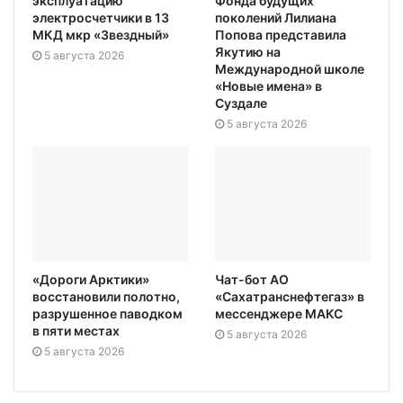
эксплуатацию
Фонда будущих
электросчетчики в 13
поколений Лилиана
МКД мкр «Звездный»
Попова представила
Якутию на
5 августа 2026
Международной школе
«Новые имена» в
Суздале
5 августа 2026
«Дороги Арктики»
Чат-бот АО
восстановили полотно,
«Сахатранснефтегаз» в
разрушенное паводком
мессенджере МАКС
в пяти местах
5 августа 2026
5 августа 2026