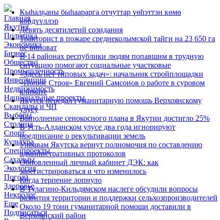
Кыһалҕаны быһаарарга отчуттар үөһэттэн көмө
Главная
көрдүүллэр
Якутия
Девять десятилетий созидания
Политика
Тракторист в пожаре среднеколымской тайги на 23 650 га
Экономика
не виноват
Бизнес
В 14 районах республики людям попавшим в трудную
Общество
ситуацию помогают социальные участковые
Промышленность
«Здесь нет типовых задач»: начальник стройплощадки
Инвестиции
«Полюс Строя» Евгений Самсонов о работе в суровом
Недвижимость
климате
Национальные проекты
Якутск передал гуманитарную помощь Верхоянскому
Скандалы и ЧП
улусу
Выборы
Выполнение сенокосного плана в Якутии достигло 25%
Столица
В Усть-Алданском улусе два года игнорируют
Спорт
предписание о рекультивации земель
Культура
Управам Якутска вернут полномочия по составлению
Спецпроекты
административных протоколов
Сахалыы
Обновленный личный кабинет ДЭК: как
Экология
зарегистрироваться и что изменилось
Погода
Когда терпение лопнуло
Здоровье
В Тулагино-Кильдямском наслеге обсудили вопросы
Некролог
развития территории и поддержки сельхозпроизводителей
Еще
Около 19 тонн гуманитарной помощи доставили в
Подписаться
Верхоянский район