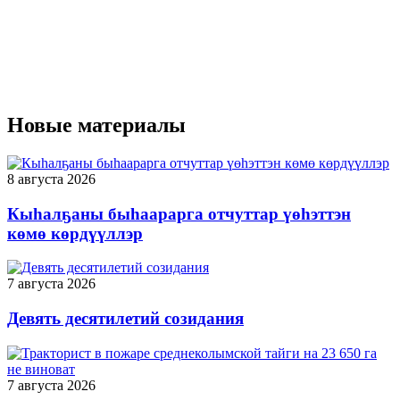
Новые материалы
8 августа 2026
Кыһалҕаны быһаарарга отчуттар үөһэттэн
көмө көрдүүллэр
7 августа 2026
Девять десятилетий созидания
7 августа 2026