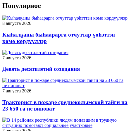
Популярное
8 августа 2026
Кыһалҕаны быһаарарга отчуттар үөһэттэн
көмө көрдүүллэр
7 августа 2026
Девять десятилетий созидания
7 августа 2026
Тракторист в пожаре среднеколымской тайги на
23 650 га не виноват
7 августа 2026