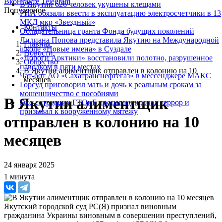
Вконтакте
Telegram
В Якутии 626 человек укушены клещами
Популярное
РИА обязали ввести в эксплуатацию электросчетчики в 13
МКД мкр «Звездный»
Контакты
Обладательница гранта Фонда будущих поколений
Лилиана Попова представила Якутию на Международной
Главная
школе «Новые имена» в Суздале
Новости
«Дороги Арктики» восстановили полотно, разрушенное
Общество
паводком в пяти местах
В Якутии алиментщик отправлен в колонию на 10
Чат-бот АО «Сахатранснефтегаз» в мессенджере МАКС
месяцев
Горсуд приговорил мать и дочь к реальным срокам за
мошенничество с пособиями
В Якутии алиментщик
Экс-сотрудник ГТОиБ пропагандировал террор и
призывал к вооруженному мятежу
отправлен в колонию на 10
месяцев
24 января 2025
1 минута
Якутский городской суд РС(Я) признал виновным
гражданина Украины виновным в совершении преступлений,