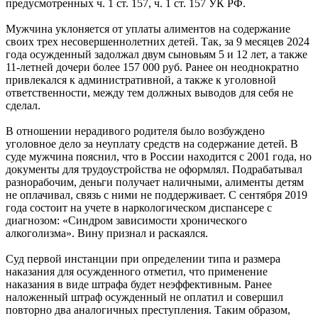
предусмотренных ч. 1 ст. 157, ч. 1 ст. 157 УК РФ.
Мужчина уклоняется от уплаты алиментов на содержание
своих трех несовершеннолетних детей. Так, за 9 месяцев 2024
года осужденный задолжал двум сыновьям 5 и 12 лет, а также
11-летней дочери более 157 000 руб. Ранее он неоднократно
привлекался к административной, а также к уголовной
ответственности, между тем должных выводов для себя не
сделал.
В отношении нерадивого родителя было возбуждено
уголовное дело за неуплату средств на содержание детей. В
суде мужчина пояснил, что в России находится с 2001 года, но
документы для трудоустройства не оформлял. Подрабатывал
разнорабочим, деньги получает наличными, алименты детям
не оплачивал, связь с ними не поддерживает. С сентября 2019
года состоит на учете в наркологическом диспансере с
диагнозом: «Синдром зависимости хронического
алкоголизма». Вину признал и раскаялся.
Суд первой инстанции при определении типа и размера
наказания для осужденного отметил, что применение
наказания в виде штрафа будет неэффективным. Ранее
наложенный штраф осужденный не оплатил и совершил
повторно два аналогичных преступления. Таким образом,