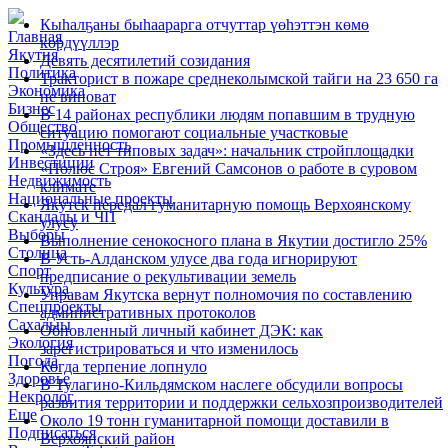
Кыһалҕаны быһаарарга отчуттар үөһэттэн көмө
Главная
көрдүүллэр
Якутия
Девять десятилетий созидания
Политика
Тракторист в пожаре среднеколымской тайги на 23 650 га
Экономика
не виноват
Бизнес
В 14 районах республики людям попавшим в трудную
Общество
ситуацию помогают социальные участковые
Промышленность
«Здесь нет типовых задач»: начальник стройплощадки
Инвестиции
«Полюс Строя» Евгений Самсонов о работе в суровом
Недвижимость
климате
Национальные проекты
Якутск передал гуманитарную помощь Верхоянскому
Скандалы и ЧП
улусу
Выборы
Выполнение сенокосного плана в Якутии достигло 25%
Столица
В Усть-Алданском улусе два года игнорируют
Спорт
предписание о рекультивации земель
Культура
Управам Якутска вернут полномочия по составлению
Спецпроекты
административных протоколов
Сахалыы
Обновленный личный кабинет ДЭК: как
Экология
зарегистрироваться и что изменилось
Погода
Когда терпение лопнуло
Здоровье
В Тулагино-Кильдямском наслеге обсудили вопросы
Некролог
развития территории и поддержки сельхозпроизводителей
Еще
Около 19 тонн гуманитарной помощи доставили в
Подписаться
Верхоянский район