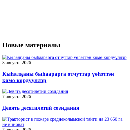
Новые материалы
8 августа 2026
Кыһалҕаны быһаарарга отчуттар үөһэттэн
көмө көрдүүллэр
7 августа 2026
Девять десятилетий созидания
7 августа 2026