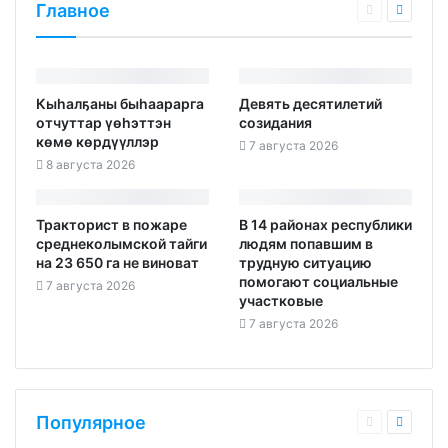
Главное
Кыһалҕаны быһаарарга
Девять десятилетий
отчуттар үөһэттэн
созидания
көмө көрдүүллэр
7 августа 2026
8 августа 2026
Тракторист в пожаре
В 14 районах республики
среднеколымской тайги
людям попавшим в
на 23 650 га не виноват
трудную ситуацию
помогают социальные
7 августа 2026
участковые
7 августа 2026
Популярное