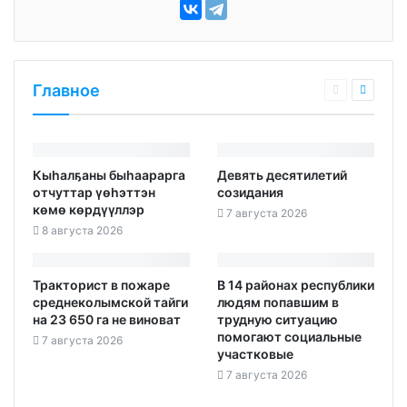
Главное
Кыһалҕаны быһаарарга
Девять десятилетий
отчуттар үөһэттэн
созидания
көмө көрдүүллэр
7 августа 2026
8 августа 2026
Тракторист в пожаре
В 14 районах республики
среднеколымской тайги
людям попавшим в
на 23 650 га не виноват
трудную ситуацию
помогают социальные
7 августа 2026
участковые
7 августа 2026