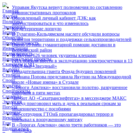
Управам Якутска вернут полномочия по составлению
Главная
административных протоколов
Якутия
Обновленный личный кабинет ДЭК: как
Политика
зарегистрироваться и что изменилось
Экономика
Когда терпение лопнуло
Бизнес
В Тулагино-Кильдямском наслеге обсудили вопросы
Общество
развития территории и поддержки сельхозпроизводителей
Промышленность
Около 19 тонн гуманитарной помощи доставили в
Инвестиции
Верхоянский район
Недвижимость
В Якутии 626 человек укушены клещами
Национальные проекты
РИА обязали ввести в эксплуатацию электросчетчики в 13
Скандалы и ЧП
МКД мкр «Звездный»
Выборы
Обладательница гранта Фонда будущих поколений
Столица
Лилиана Попова представила Якутию на Международной
Спорт
школе «Новые имена» в Суздале
Культура
«Дороги Арктики» восстановили полотно, разрушенное
Спецпроекты
паводком в пяти местах
Сахалыы
Чат-бот АО «Сахатранснефтегаз» в мессенджере МАКС
Экология
Горсуд приговорил мать и дочь к реальным срокам за
Погода
мошенничество с пособиями
Здоровье
Экс-сотрудник ГТОиБ пропагандировал террор и
Некролог
призывал к вооруженному мятежу
Еще
В «Дорогах Арктики» около трети работников — это
Подписаться
молодежь