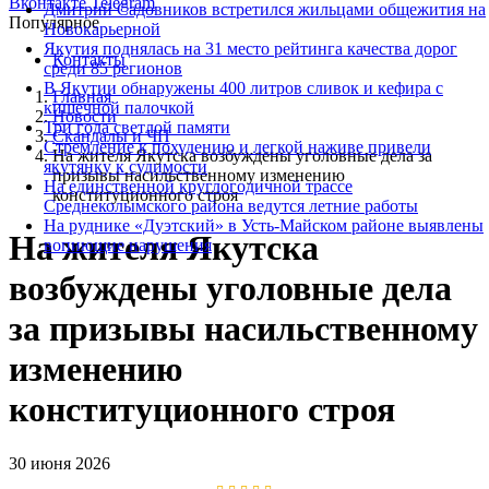
Вконтакте
Telegram
Дмитрий Садовников встретился жильцами общежития на
Популярное
Новокарьерной
Якутия поднялась на 31 место рейтинга качества дорог
Контакты
среди 85 регионов
В Якутии обнаружены 400 литров сливок и кефира с
Главная
кишечной палочкой
Новости
Три года светлой памяти
Скандалы и ЧП
Стремление к похудению и легкой наживе привели
На жителя Якутска возбуждены уголовные дела за
якутянку к судимости
призывы насильственному изменению
На единственной круглогодичной трассе
конституционного строя
Среднеколымского района ведутся летние работы
На руднике «Дуэтский» в Усть-Майском районе выявлены
На жителя Якутска
вопиющие нарушения
возбуждены уголовные дела
за призывы насильственному
изменению
конституционного строя
30 июня 2026