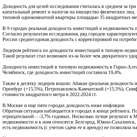
Доходность для целей исследования считалась в среднем за три
капитальный ремонт и налогов на имущество физических лиц. 
типовой однокомнатной квартиры площадью 35 квадратных ме
В 9 городах реальная доходность инвестиций в недвижимость
Согласно результатам исследования, ряд городов характеризу
России среднегодовая доходность с корректировкой на потреби
Лидером рейтинга по доходности инвестиций в типовую недвиж
Такой результат стал возможен из-за более чем двукратного у
Доходность инвестиций в типовую недвижимость в Горно-Алтайск
Челябинск, где доходность инвестиций составила 19,4%.
Также в десятку лидеров вошли: Абакан (реальная доходность
Оренбург (+15,5%), Петропавловск-Камчатский (+15,5%), Симфе
стоимости квадратного метра в 2022-2024 гг.
В Москве и еще пяти городах доходность ниже инфляции
Обратная ситуация наблюдается в городах в конце рейтинга. П
отрицательной – -3,7% годовых. Несколько лучше результат в 
недвижимости и к ним относятся: Белгород, Южно-Сахалинск, 
есть недвижимость (с учетом сдачи ее в аренду) не позволяла 