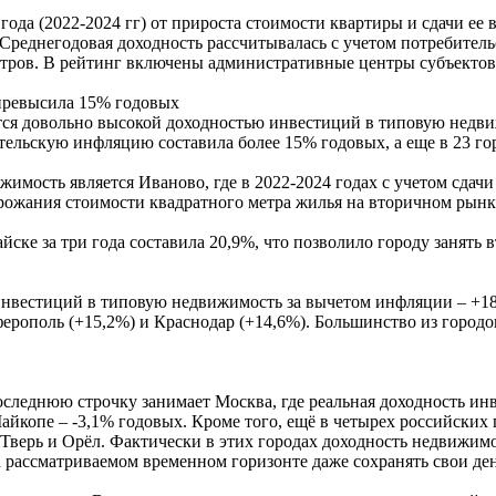
 года (2022-2024 гг) от прироста стоимости квартиры и сдачи е
Среднегодовая доходность рассчитывалась с учетом потребитель
тров. В рейтинг включены административные центры субъектов
 превысила 15% годовых
ются довольно высокой доходностью инвестиций в типовую недв
тельскую инфляцию составила более 15% годовых, а еще в 23 го
имость является Иваново, где в 2022-2024 годах с учетом сдач
дорожания стоимости квадратного метра жилья на вторичном рын
е за три года составила 20,9%, что позволило городу занять вт
 инвестиций в типовую недвижимость за вычетом инфляции – +18
рополь (+15,2%) и Краснодар (+14,6%). Большинство из городов
оследнюю строчку занимает Москва, где реальная доходность ин
Майкопе – -3,1% годовых. Кроме того, ещё в четырех российских
Тверь и Орёл. Фактически в этих городах доходность недвижимо
на рассматриваемом временном горизонте даже сохранять свои де