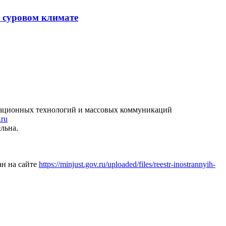
в суровом климате
рмационных технологий и массовых коммуникаций
.ru
льна.
ан на сайте
https://minjust.gov.ru/uploaded/files/reestr-inostrannyih-