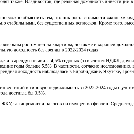
ят также: Владивосток, где реальная доходность инвестиций в 
но можно объяснить тем, что пик роста стоимости «жилых» квад
ьно стабильными, без существенных всплесков. Кроме того, вы
ко высоким ростом цен на квартиры, но также и хорошей доходно
льную доходность без аренды в 2022-2024 годах.
сдачи в аренду составила 4,5% годовых (за вычетом НДФЛ, друг
следние годы больше 5,5%. В частности, согласно исследованию, 
арендная доходность наблюдалась в Биробиджане, Якутске, Гроз
ь инвестиций в типовую недвижимость за 2022-2024 годы с учето
года достигла бы 3,5%.
КУ, за капремонт и налогов на имущество физлиц. Среднегодов