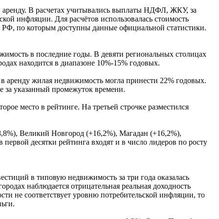
е в аренду. В расчетах учитывались выплаты НДФЛ, ЖКУ, за
ской инфляции. Для расчётов использовалась стоимость
 РФ, по которым доступны данные официальной статистики.
ижимость в последние годы. В девяти региональных столицах
родах находится в диапазоне 10%-15% годовых.
и в аренду жилая недвижимость могла принести 22% годовых.
ке за указанный промежуток времени.
орое место в рейтинге. На третьей строчке разместился
,8%), Великий Новгород (+16,2%), Магадан (+16,2%),
 первой десятки рейтинга входят и в число лидеров по росту
вестиций в типовую недвижимость за три года оказалась
 городах наблюдается отрицательная реальная доходность
сти не соответствует уровню потребительской инфляции, то
ньги.