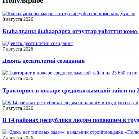
Популярное
8 августа 2026
Кыһалҕаны быһаарарга отчуттар үөһэттэн көмө
7 августа 2026
Девять десятилетий созидания
7 августа 2026
Тракторист в пожаре среднеколымской тайги на 2
7 августа 2026
В 14 районах республики людям попавшим в тру
7 августа 2026