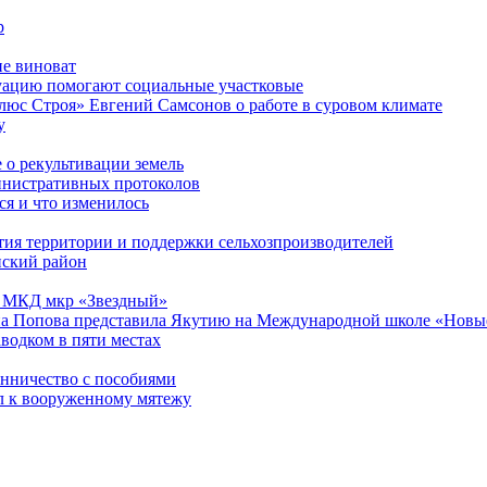
р
не виноват
уацию помогают социальные участковые
люс Строя» Евгений Самсонов о работе в суровом климате
у
 о рекультивации земель
инистративных протоколов
я и что изменилось
тия территории и поддержки сельхозпроизводителей
нский район
13 МКД мкр «Звездный»
а Попова представила Якутию на Международной школе «Новые
водком в пяти местах
енничество с пособиями
л к вооруженному мятежу