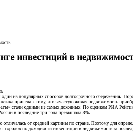
мость
инге инвестиций в недвижимос
 один из популярных способов долгосрочного сбережения. Поро
рактика привела к тому, что зачастую жилая недвижимость прио
адраты» стали одними из самых доходных. По оценкам РИА Рейтин
оссии в последние три года превышала 8%.
но отличалась от средней картины по стране. Поэтому для опре
нг городов по доходности инвестиций в недвижимость за последн