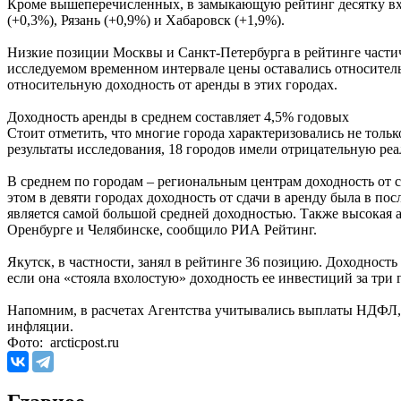
Кроме вышеперечисленных, в замыкающую рейтинг десятку вход
(+0,3%), Рязань (+0,9%) и Хабаровск (+1,9%).
Низкие позиции Москвы и Санкт-Петербурга в рейтинге частич
исследуемом временном интервале цены оставались относител
относительную доходность от аренды в этих городах.
Доходность аренды в среднем составляет 4,5% годовых
Стоит отметить, что многие города характеризовались не толь
результаты исследования, 18 городов имели отрицательную реа
В среднем по городам – региональным центрам доходность от 
этом в девяти городах доходность от сдачи в аренду была в по
является самой большой средней доходностью. Также высокая 
Оренбурге и Челябинске, сообщило РИА Рейтинг.
Якутск, в частности, занял в рейтинге 36 позицию. Доходност
если она «стояла вхолостую» доходность ее инвестиций за три 
Напомним, в расчетах Агентства учитывались выплаты НДФЛ, Ж
инфляции.
Фото: arcticpost.ru