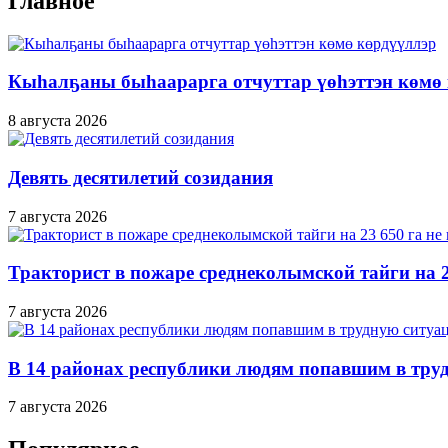
Главное
Кыһалҕаны быһаарарга отчуттар үөһэттэн көмө
8 августа 2026
Девять десятилетий созидания
7 августа 2026
Тракторист в пожаре среднеколымской тайги на 2
7 августа 2026
В 14 районах республики людям попавшим в тру
7 августа 2026