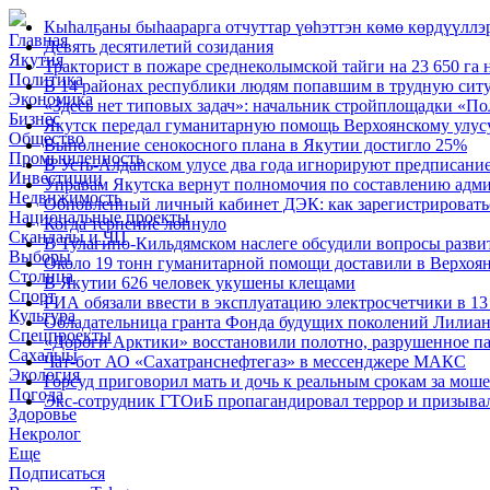
Кыһалҕаны быһаарарга отчуттар үөһэттэн көмө көрдүүллэ
Главная
Девять десятилетий созидания
Якутия
Тракторист в пожаре среднеколымской тайги на 23 650 га 
Политика
В 14 районах республики людям попавшим в трудную сит
Экономика
«Здесь нет типовых задач»: начальник стройплощадки «По
Бизнес
Якутск передал гуманитарную помощь Верхоянскому улус
Общество
Выполнение сенокосного плана в Якутии достигло 25%
Промышленность
В Усть-Алданском улусе два года игнорируют предписание
Инвестиции
Управам Якутска вернут полномочия по составлению адм
Недвижимость
Обновленный личный кабинет ДЭК: как зарегистрироватьс
Национальные проекты
Когда терпение лопнуло
Скандалы и ЧП
В Тулагино-Кильдямском наслеге обсудили вопросы разви
Выборы
Около 19 тонн гуманитарной помощи доставили в Верхоя
Столица
В Якутии 626 человек укушены клещами
Спорт
РИА обязали ввести в эксплуатацию электросчетчики в 
Культура
Обладательница гранта Фонда будущих поколений Лилиан
Спецпроекты
«Дороги Арктики» восстановили полотно, разрушенное па
Сахалыы
Чат-бот АО «Сахатранснефтегаз» в мессенджере МАКС
Экология
Горсуд приговорил мать и дочь к реальным срокам за мош
Погода
Экс-сотрудник ГТОиБ пропагандировал террор и призыва
Здоровье
Некролог
Еще
Подписаться