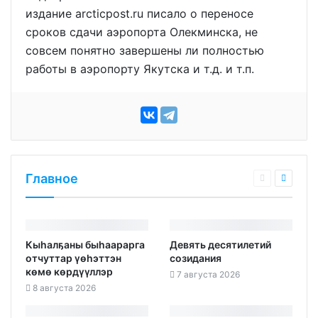
издание arcticpost.ru писало о переносе
сроков сдачи аэропорта Олекминска, не
совсем понятно завершены ли полностью
работы в аэропорту Якутска и т.д. и т.п.
Главное
Кыһалҕаны быһаарарга
Девять десятилетий
отчуттар үөһэттэн
созидания
көмө көрдүүллэр
7 августа 2026
8 августа 2026