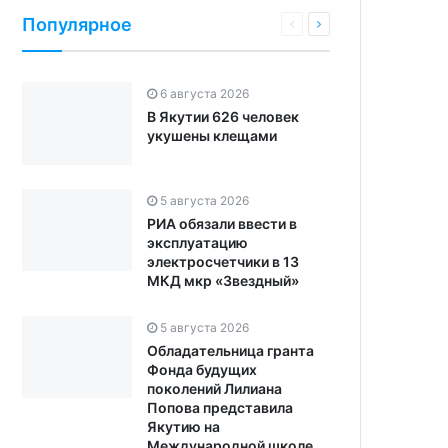
Популярное
6 августа 2026
В Якутии 626 человек
укушены клещами
5 августа 2026
РИА обязали ввести в
эксплуатацию
электросчетчики в 13
МКД мкр «Звездный»
5 августа 2026
Обладательница гранта
Фонда будущих
поколений Лилиана
Попова представила
Якутию на
Международной школе