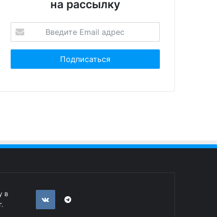
на рассылку
у в
.