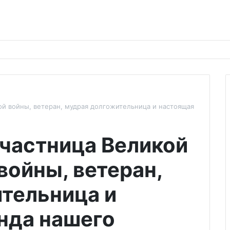
ой войны, ветеран, мудрая долгожительница и настоящая
участница Великой
войны, ветеран,
тельница и
нда нашего