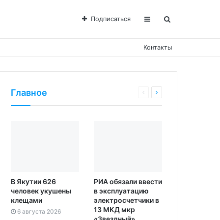
Подписаться
Контакты
Главное
В Якутии 626
РИА обязали ввести
человек укушены
в эксплуатацию
клещами
электросчетчики в
13 МКД мкр
6 августа 2026
«Звездный»