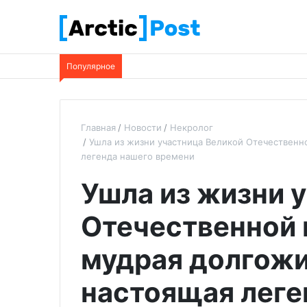
Популярное
Главная
Новости
Некролог
Ушла из жизни участница Великой Отечественн
легенда нашего времени
Ушла из жизни 
Отечественной 
мудрая долгожи
настоящая леге