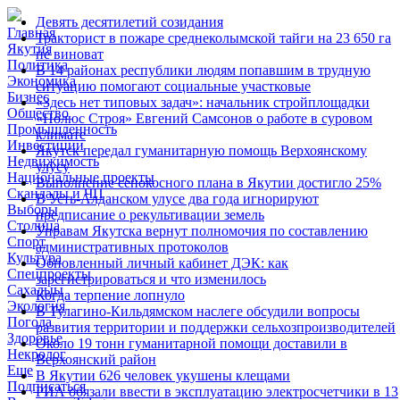
Девять десятилетий созидания
Главная
Тракторист в пожаре среднеколымской тайги на 23 650 га
Якутия
не виноват
Политика
В 14 районах республики людям попавшим в трудную
Экономика
ситуацию помогают социальные участковые
Бизнес
«Здесь нет типовых задач»: начальник стройплощадки
Общество
«Полюс Строя» Евгений Самсонов о работе в суровом
Промышленность
климате
Инвестиции
Якутск передал гуманитарную помощь Верхоянскому
Недвижимость
улусу
Национальные проекты
Выполнение сенокосного плана в Якутии достигло 25%
Скандалы и ЧП
В Усть-Алданском улусе два года игнорируют
Выборы
предписание о рекультивации земель
Столица
Управам Якутска вернут полномочия по составлению
Спорт
административных протоколов
Культура
Обновленный личный кабинет ДЭК: как
Спецпроекты
зарегистрироваться и что изменилось
Сахалыы
Когда терпение лопнуло
Экология
В Тулагино-Кильдямском наслеге обсудили вопросы
Погода
развития территории и поддержки сельхозпроизводителей
Здоровье
Около 19 тонн гуманитарной помощи доставили в
Некролог
Верхоянский район
Еще
В Якутии 626 человек укушены клещами
Подписаться
РИА обязали ввести в эксплуатацию электросчетчики в 13