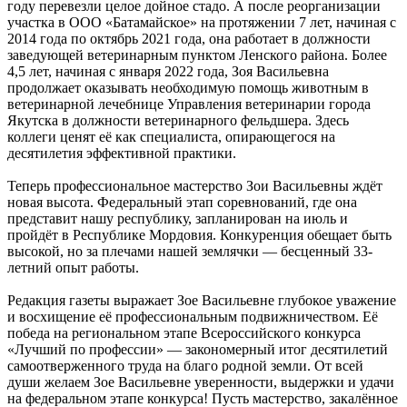
году перевезли целое дойное стадо. А после реорганизации
участка в ООО «Батамайское» на протяжении 7 лет, начиная с
2014 года по октябрь 2021 года, она работает в должности
заведующей ветеринарным пунктом Ленского района. Более
4,5 лет, начиная с января 2022 года, Зоя Васильевна
продолжает оказывать необходимую помощь животным в
ветеринарной лечебнице Управления ветеринарии города
Якутска в должности ветеринарного фельдшера. Здесь
коллеги ценят её как специалиста, опирающегося на
десятилетия эффективной практики.
Теперь профессиональное мастерство Зои Васильевны ждёт
новая высота. Федеральный этап соревнований, где она
представит нашу республику, запланирован на июль и
пройдёт в Республике Мордовия. Конкуренция обещает быть
высокой, но за плечами нашей землячки — бесценный 33-
летний опыт работы.
Редакция газеты выражает Зое Васильевне глубокое уважение
и восхищение её профессиональным подвижничеством. Её
победа на региональном этапе Всероссийского конкурса
«Лучший по профессии» — закономерный итог десятилетий
самоотверженного труда на благо родной земли. От всей
души желаем Зое Васильевне уверенности, выдержки и удачи
на федеральном этапе конкурса! Пусть мастерство, закалённое