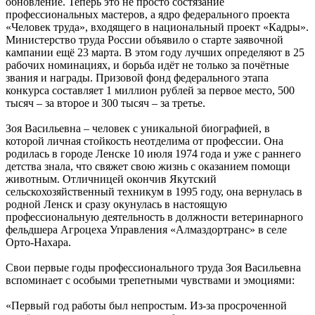
обновление. Теперь это не просто состязание
профессиональных мастеров, а ядро федерального проекта
«Человек труда», входящего в национальный проект «Кадры».
Министерство труда России объявило о старте заявочной
кампании ещё 23 марта. В этом году лучших определяют в 25
рабочих номинациях, и борьба идёт не только за почётные
звания и награды. Призовой фонд федерального этапа
конкурса составляет 1 миллион рублей за первое место, 500
тысяч – за второе и 300 тысяч – за третье.
Зоя Васильевна – человек с уникальной биографией, в
которой личная стойкость неотделима от профессии. Она
родилась в городе Ленске 10 июля 1974 года и уже с раннего
детства знала, что свяжет свою жизнь с оказанием помощи
животным. Отличницей окончив Якутский
сельскохозяйственный техникум в 1995 году, она вернулась в
родной Ленск и сразу окунулась в настоящую
профессиональную деятельность в должности ветеринарного
фельдшера Агроцеха Управления «Алмаздортранс» в селе
Орто-Нахара.
Свои первые годы профессионального труда Зоя Васильевна
вспоминает с особыми трепетными чувствами и эмоциями:
«Первый год работы был непростым. Из-за просроченной