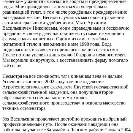
«зелёнки» у животных начались аборты и преждевременные
роды. Мне приходилось заниматься акушерством и
реанимацией телят, в том числе рождённых преждевременно
на седьмом месяце. Весной случилось массовое отравление
скота минеральными удобрениями. Мы с Архипом
Васильевичем Никоновым, моим справедливым и бесконечно
преданным своему делу наставником, сутками не уходили с
фермы, спасая животных. Одним из самых тяжёлых
испытаний стало и наводнение в мае 1998 года. Вода
поднялась так высоко, что пришлось срочно спасать скот.
После потопа уцелело лишь около 10 коров и немного телят.
Мы кормили их вручную, а восстанавливать ферму помогало
всё село».
Несмотря на все сложности, тяга к знаниям вела её дальше.
Успешно закончив в 2002 году заочное отделение
Агротехнологического факультета Якутской государственной
сельскохозяйственной академии, она получила второе
образование по специальности «технолог
сельскохозяйственного производства» и освоила мастерство
техника‑осеменатора.
Зоя Васильевна продолжает достойно проходить выбранный
профессиональный путь. После окончания академии она
работала на участке «Батамай» в Ленском районе. Сюда в 2004