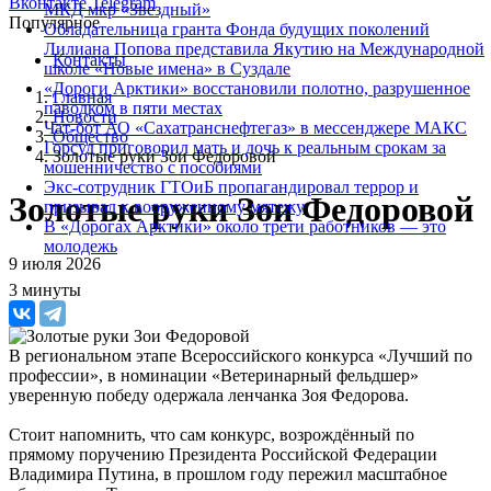
Вконтакте
Telegram
МКД мкр «Звездный»
Популярное
Обладательница гранта Фонда будущих поколений
Лилиана Попова представила Якутию на Международной
Контакты
школе «Новые имена» в Суздале
«Дороги Арктики» восстановили полотно, разрушенное
Главная
паводком в пяти местах
Новости
Чат-бот АО «Сахатранснефтегаз» в мессенджере МАКС
Общество
Горсуд приговорил мать и дочь к реальным срокам за
Золотые руки Зои Федоровой
мошенничество с пособиями
Экс-сотрудник ГТОиБ пропагандировал террор и
Золотые руки Зои Федоровой
призывал к вооруженному мятежу
В «Дорогах Арктики» около трети работников — это
молодежь
9 июля 2026
3 минуты
В региональном этапе Всероссийского конкурса «Лучший по
профессии», в номинации «Ветеринарный фельдшер»
уверенную победу одержала ленчанка Зоя Федорова.
Стоит напомнить, что сам конкурс, возрождённый по
прямому поручению Президента Российской Федерации
Владимира Путина, в прошлом году пережил масштабное