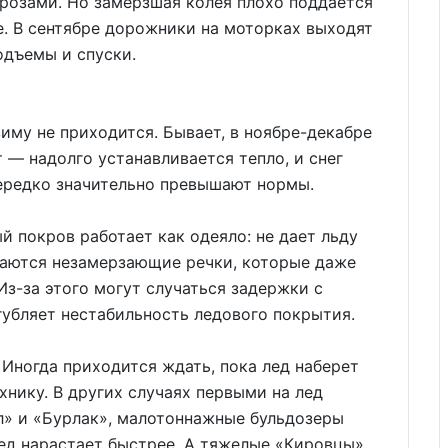
розами. Но замерзшая колея плохо поддается
е. В сентябре дорожники на моторках выходят
одъемы и спуски.
иму не приходится. Бывает, в ноябре-декабре
 — надолго устанавливается тепло, и снег
нередко значительно превышают нормы.
й покров работает как одеяло: не дает льду
таются незамерзающие речки, которые даже
Из-за этого могут случаться задержки с
губляет нестабильность ледового покрытия.
 Иногда приходится ждать, пока лед наберет
хнику. В других случаях первыми на лед
л» и «Бурлак», малотоннажные бульдозеры
ед нарастает быстрее. А тяжелые «Кировцы»