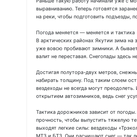
Раньше такую работу начинали уже с мо
выравниванию. Теперь готовятся заране
на реки, чтобы подготовить подъезды, п
Погода меняется — меняется и тактика
В арктических районах Якутии зима на з
уже вовсю пробивают зимники. А бывает
валит не переставая. Снегопады здесь 
Достигая полутора-двух метров, снежны
набирать толщину. Под таким слоем ос
вездеходы не всегда могут преодолеть. 
открытием автозимников, ведь снег усу
Тактика дорожников зависит от погоды.
прочность, чтобы выпустить тяжелую те
выходят легкие силы: вездеходы «Трэко
МТЗ и БТЗ. Они расчищают снег — так л