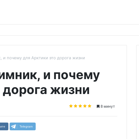
, и почему для Арктики это дорога жизни
имник, и почему
о дорога жизни
8 минут
кте
Telegram