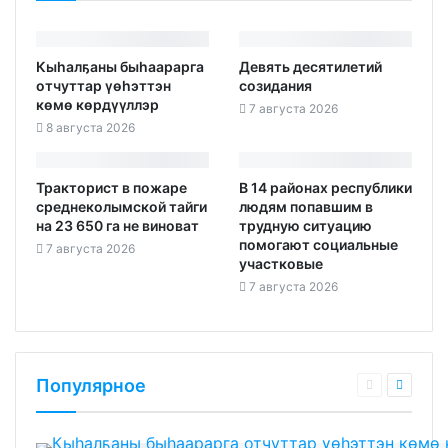
Кыһалҕаны быһаарарга
Девять десятилетий
отчуттар үөһэттэн
созидания
көмө көрдүүллэр
7 августа 2026
8 августа 2026
Тракторист в пожаре
В 14 районах республики
среднеколымской тайги
людям попавшим в
на 23 650 га не виноват
трудную ситуацию
помогают социальные
7 августа 2026
участковые
7 августа 2026
Популярное