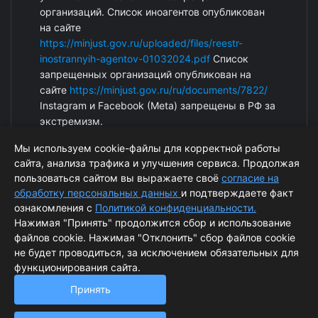
организаций. Список иноагентов опубликован
на сайте
https://minjust.gov.ru/uploaded/files/reestr-
inostrannyih-agentov-01032024.pdf
Список
запрещенных организаций опубликован на
сайте
https://minjust.gov.ru/ru/documents/7822/
Instagram и Facebook (Metа) запрещены в РФ за
экстремизм.
Мы используем cookie-файлы для корректной работы
сайта, анализа трафика и улучшения сервиса. Продолжая
пользоваться сайтом вы выражаете своё
согласие на
обработку персональных данных
и подтверждаете факт
ознакомления с
Политикой конфиденциальности.
Нажимая "Принять" продолжится сбор и использование
файлов cookie. Нажимая "Отклонить" сбор файлов cookie
© ArcticPost. Информация сайта защищена законом об
не будет проводиться, за исключением обязательных для
функционирования сайта.
авторских правах.
Принять
Согласие на обработку персональных данных
Политика обработки персональных данных