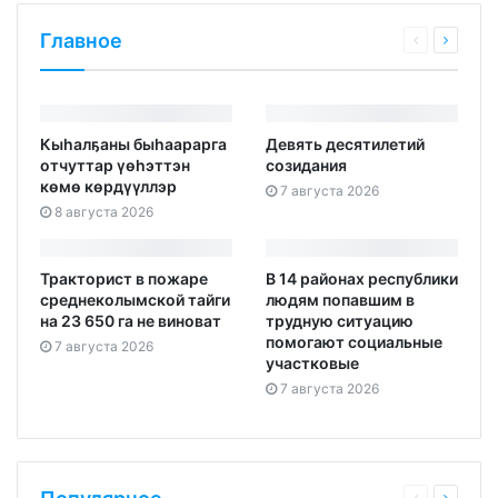
Главное
Кыһалҕаны быһаарарга
Девять десятилетий
отчуттар үөһэттэн
созидания
көмө көрдүүллэр
7 августа 2026
8 августа 2026
Тракторист в пожаре
В 14 районах республики
среднеколымской тайги
людям попавшим в
на 23 650 га не виноват
трудную ситуацию
помогают социальные
7 августа 2026
участковые
7 августа 2026