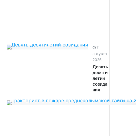
7
августа
2026
Девять
десяти
летий
созида
ния