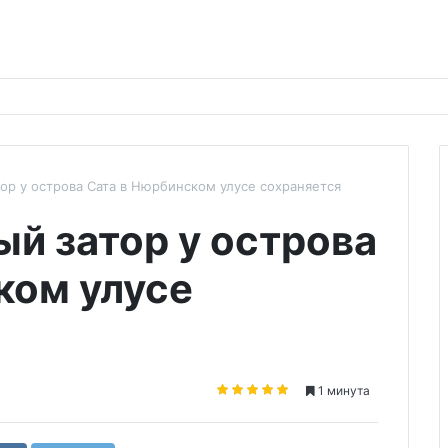
ор у острова Сата в Нюрбинском улусе сохраняется
й затор у острова
ком улусе
1 минута