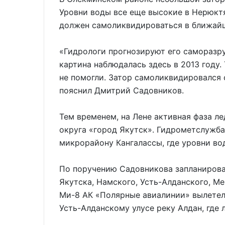
Уровни воды все еще высокие в Нерюктя
должен самоликвидироваться в ближайш
«Гидрологи прогнозируют его саморазр
картина наблюдалась здесь в 2013 году.
не помогли. Затор самоликвидировался с
пояснил Дмитрий Садовников.
Тем временем, на Лене активная фаза л
округа «город Якутск». Гидрометслужб
микрорайону Кангалассы, где уровни во
По поручению Садовникова запланирова
Якутска, Намского, Усть-Алданского, М
Ми-8 АК «Полярные авиалинии» вылетел в
Усть-Алданскому улусе реку Алдан, где