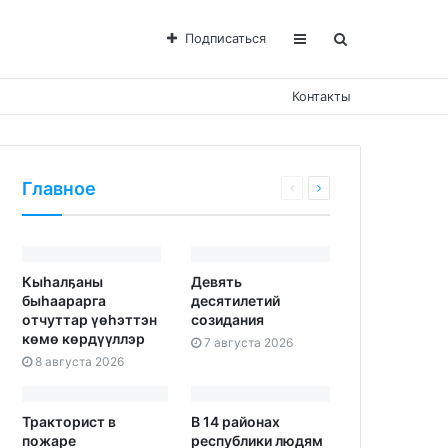
Подписаться
Контакты
Главное
Кыһалҕаны
Девять
быһаарарга
десятилетий
отчуттар үөһэттэн
созидания
көмө көрдүүллэр
7 августа 2026
8 августа 2026
Тракторист в
В 14 районах
пожаре
республики людям