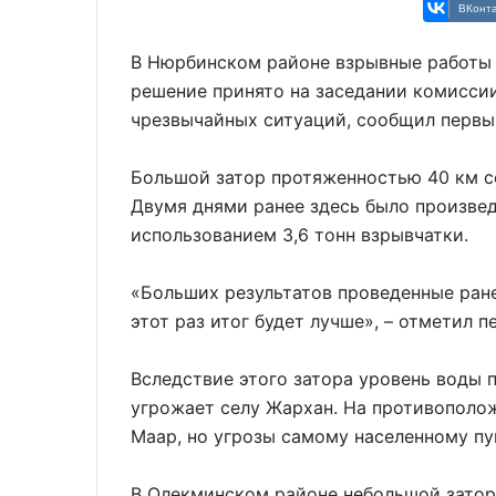
ВКонта
В Нюрбинском районе взрывные работы 
решение принято на заседании комисси
чрезвычайных ситуаций, сообщил первы
Большой затор протяженностью 40 км со
Двумя днями ранее здесь было произве
использованием 3,6 тонн взрывчатки.
«Больших результатов проведенные ране
этот раз итог будет лучше», – отметил 
Вследствие этого затора уровень воды 
угрожает селу Жархан. На противополож
Маар, но угрозы самому населенному пун
В Олекминском районе небольшой затор 