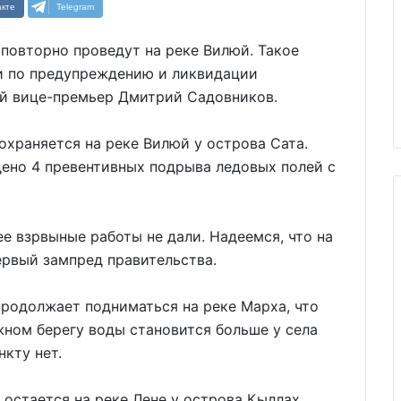
кте
Telegram
повторно проведут на реке Вилюй. Такое
и по предупреждению и ликвидации
й вице-премьер Дмитрий Садовников.
храняется на реке Вилюй у острова Сата.
дено 4 превентивных подрыва ледовых полей с
е взрвыные работы не дали. Надеемся, что на
первый зампред правительства.
продолжает подниматься на реке Марха, что
ном берегу воды становится больше у села
кту нет.
остается на реке Лене у острова Кыллах.