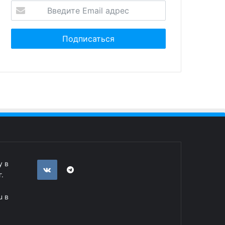
у в
.
u в