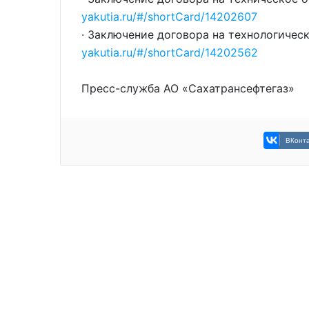
yakutia.ru/#/shortCard/14202607
· Заключение договора на технологичес
yakutia.ru/#/shortCard/14202562
Пресс-служба АО «Сахатрансефтегаз»
ВКонта