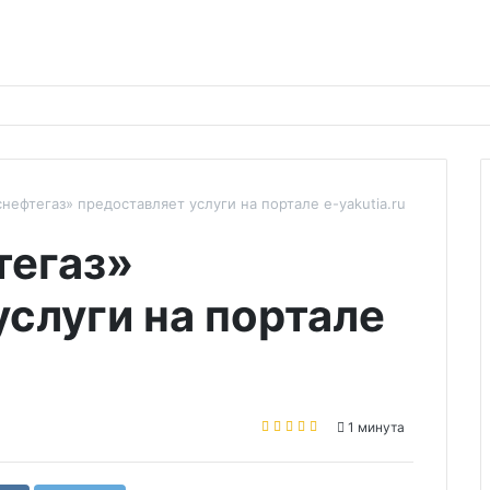
нефтегаз» предоставляет услуги на портале e-yakutia.ru
тегаз»
слуги на портале
1 минута