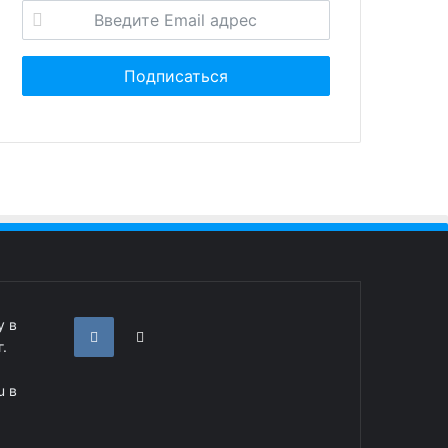
у в
.
u в