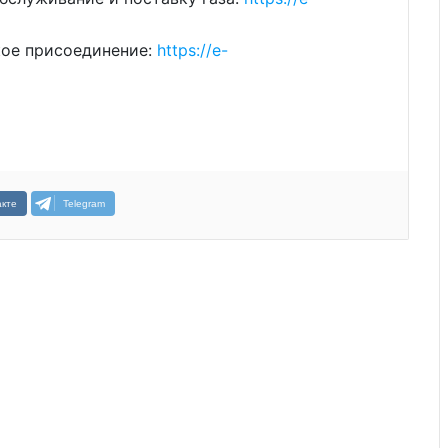
кое присоединение:
https://e-
кте
Telegram