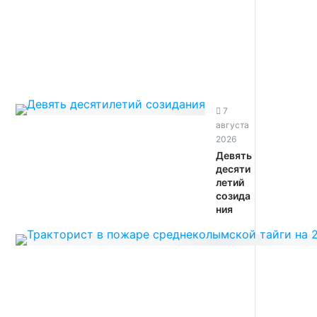
7
августа
2026
Девять
десяти
летий
созида
ния