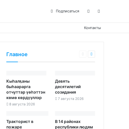
Подписаться
Контакты
Главное
Кыһалҕаны
Девять
быһаарарга
десятилетий
отчуттар үөһэттэн
созидания
көмө көрдүүллэр
7 августа 2026
8 августа 2026
Тракторист в
В 14 районах
пожаре
республики людям