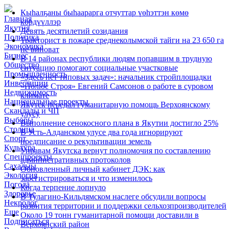
Кыһалҕаны быһаарарга отчуттар үөһэттэн көмө
Главная
көрдүүллэр
Якутия
Девять десятилетий созидания
Политика
Тракторист в пожаре среднеколымской тайги на 23 650 га
Экономика
не виноват
Бизнес
В 14 районах республики людям попавшим в трудную
Общество
ситуацию помогают социальные участковые
Промышленность
«Здесь нет типовых задач»: начальник стройплощадки
Инвестиции
«Полюс Строя» Евгений Самсонов о работе в суровом
Недвижимость
климате
Национальные проекты
Якутск передал гуманитарную помощь Верхоянскому
Скандалы и ЧП
улусу
Выборы
Выполнение сенокосного плана в Якутии достигло 25%
Столица
В Усть-Алданском улусе два года игнорируют
Спорт
предписание о рекультивации земель
Культура
Управам Якутска вернут полномочия по составлению
Спецпроекты
административных протоколов
Сахалыы
Обновленный личный кабинет ДЭК: как
Экология
зарегистрироваться и что изменилось
Погода
Когда терпение лопнуло
Здоровье
В Тулагино-Кильдямском наслеге обсудили вопросы
Некролог
развития территории и поддержки сельхозпроизводителей
Еще
Около 19 тонн гуманитарной помощи доставили в
Подписаться
Верхоянский район