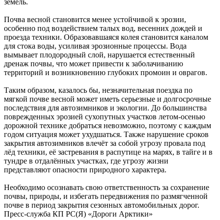
земель.
Почва весной становится менее устойчивой к эрозии,
особенно под воздействием талых вод, весенних дождей и
проезда техники. Образовавшаяся колея становится каналом
для стока воды, усиливая эрозионные процессы. Вода
вымывает плодородный слой, нарушается естественный
дренаж почвы, что может привести к заболачиванию
территорий и возникновению глубоких промоин и оврагов.
Таким образом, казалось бы, незначительная поездка по
мягкой почве весной может иметь серьезные и долгосрочные
последствия для автозимников и экологии. До большинства
поврежденных эрозией сухопутных участков летом-осенью
дорожной технике добраться невозможно, поэтому с каждым
годом ситуация может ухудшаться. Также нарушение сроков
закрытия автозимников влечёт за собой угрозу провала под
лёд техники, её застревания в распутице на марях, в тайге и в
тундре в отдалённых участках, где угрозу жизни
представляют опасности природного характера.
Необходимо осознавать свою ответственность за сохранение
почвы, природы, и избегать передвижения по размягченной
почве в период закрытия сезонных автомобильных дорог.
Пресс-служба КП РС(Я) «Дороги Арктики»