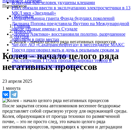
Вконтакте
Telegram
В Якутии 626 человек укушены клещами
Популярное
РИА обязали ввести в эксплуатацию электросчетчики в 13
МКД мкр «Звездный»
Контакты
Обладательница гранта Фонда будущих поколений
Лилиана Попова представила Якутию на Международной
Главная
школе «Новые имена» в Суздале
Новости
«Дороги Арктики» восстановили полотно, разрушенное
Якутия
паводком в пяти местах
Колея – начало целого ряда негативных процессов
Чат-бот АО «Сахатранснефтегаз» в мессенджере МАКС
Горсуд приговорил мать и дочь к реальным срокам за
Колея – начало целого ряда
мошенничество с пособиями
Экс-сотрудник ГТОиБ пропагандировал террор и
негативных процессов
призывал к вооруженному мятежу
23 апреля 2025
1 минута
После закрытия сезона автозимников весеннее бездорожье
представляет собой серьезную угрозу для окружающей среды.
Колея, образующаяся от проезда техники по размягченной
почве, – это не просто след, это начало целого ряда
негативных процессов, приводящих к эрозии и деградации