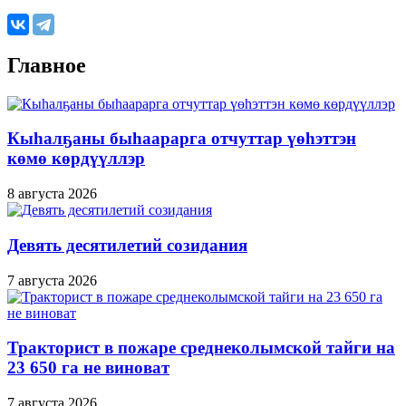
Главное
Кыһалҕаны быһаарарга отчуттар үөһэттэн
көмө көрдүүллэр
8 августа 2026
Девять десятилетий созидания
7 августа 2026
Тракторист в пожаре среднеколымской тайги на
23 650 га не виноват
7 августа 2026