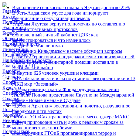
Выполнение сенокосного плана в Якутии достигло 25%
Главная
В Усть-Алданском улусе два года игнорируют
Якутия
предписание о рекультивации земель
Политика
Управам Якутска вернут полномочия по составлению
Экономика
административных протоколов
Бизнес
Обновленный личный кабинет ДЭК: как
Общество
зарегистрироваться и что изменилось
Промышленность
Когда терпение лопнуло
Инвестиции
В Тулагино-Кильдямском наслеге обсудили вопросы
Недвижимость
развития территории и поддержки сельхозпроизводителей
Национальные проекты
Около 19 тонн гуманитарной помощи доставили в
Скандалы и ЧП
Верхоянский район
Выборы
В Якутии 626 человек укушены клещами
Столица
РИА обязали ввести в эксплуатацию электросчетчики в 13
Спорт
МКД мкр «Звездный»
Культура
Обладательница гранта Фонда будущих поколений
Спецпроекты
Лилиана Попова представила Якутию на Международной
Сахалыы
школе «Новые имена» в Суздале
Экология
«Дороги Арктики» восстановили полотно, разрушенное
Погода
паводком в пяти местах
Здоровье
Чат-бот АО «Сахатранснефтегаз» в мессенджере МАКС
Некролог
Горсуд приговорил мать и дочь к реальным срокам за
Еще
мошенничество с пособиями
Подписаться
Экс-сотрудник ГТОиБ пропагандировал террор и