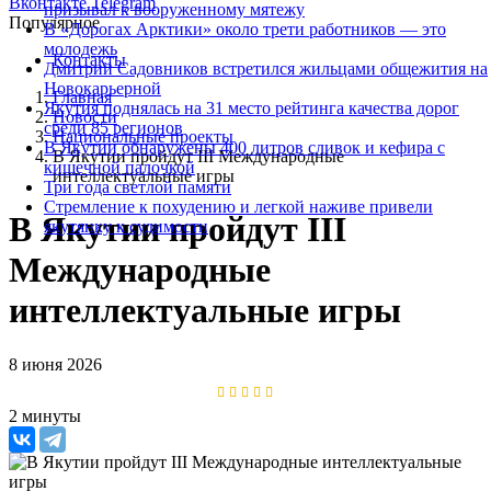
Вконтакте
Telegram
призывал к вооруженному мятежу
Популярное
В «Дорогах Арктики» около трети работников — это
молодежь
Контакты
Дмитрий Садовников встретился жильцами общежития на
Новокарьерной
Главная
Якутия поднялась на 31 место рейтинга качества дорог
Новости
среди 85 регионов
Национальные проекты
В Якутии обнаружены 400 литров сливок и кефира с
В Якутии пройдут III Международные
кишечной палочкой
интеллектуальные игры
Три года светлой памяти
Стремление к похудению и легкой наживе привели
В Якутии пройдут III
якутянку к судимости
Международные
интеллектуальные игры
8 июня 2026
2 минуты