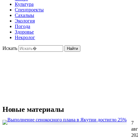
Культура
Спецпроекты
Сахалыы
Экология
Погода
Здоровье
Некролог
Искать
Найти
Новые материалы
7
авг
20