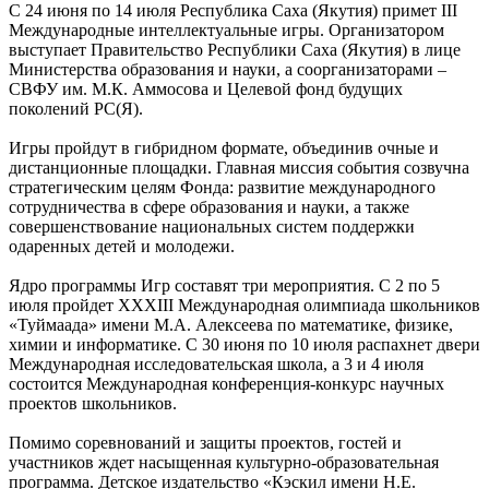
С 24 июня по 14 июля Республика Саха (Якутия) примет III
Международные интеллектуальные игры. Организатором
выступает Правительство Республики Саха (Якутия) в лице
Министерства образования и науки, а соорганизаторами –
СВФУ им. М.К. Аммосова и Целевой фонд будущих
поколений РС(Я).
Игры пройдут в гибридном формате, объединив очные и
дистанционные площадки. Главная миссия события созвучна
стратегическим целям Фонда: развитие международного
сотрудничества в сфере образования и науки, а также
совершенствование национальных систем поддержки
одаренных детей и молодежи.
Ядро программы Игр составят три мероприятия. С 2 по 5
июля пройдет XXXIII Международная олимпиада школьников
«Туймаада» имени М.А. Алексеева по математике, физике,
химии и информатике. С 30 июня по 10 июля распахнет двери
Международная исследовательская школа, а 3 и 4 июля
состоится Международная конференция-конкурс научных
проектов школьников.
Помимо соревнований и защиты проектов, гостей и
участников ждет насыщенная культурно-образовательная
программа. Детское издательство «Кэскил имени Н.Е.