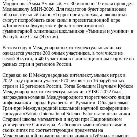
Мординова-Амма Аччыгыйа» с 30 июня по 10 июля проведет
Медиашколу МИИ-2026. Для педагогов будет организован
образовательный салон «Территория успеха», а школьники
смогут попробовать свои силы в презентационной игре
«Дипломаты будущего» и финал телевизионной
гуманитарной олимпиады школьников «Умницы и умники» в
Республике Саха (Якутия).
В этом году в Международных интеллектуальных играх
ожидается участие 200 очных участников, в том числе из
самой Якутии, и 400 участников в дистанционном формате из
разных стран и регионов России.
Справка: во II Международных интеллектуальных играх в
2022 году приняли участие 670 человек из 16 зарубежных
стран и 16 регионов России. Тогда Большим Научным Кубком
Международных интеллектуальных игр YISG-2022 была
награждена команда Международного теоретического лицея
информатики города Бухареста из Румынии. Обладателями
Гран-при Международной школьной научной конференции-
конкурса «Yakutia International Science Fair» стали школьники
Старшей школы математики и науки при Национальном
университете Сингапура. А абсолютными победителями в
своих лигах по соответствующим предметам на
Международной олимпиаде школьников «Туймаада» имени