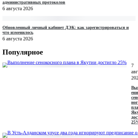
административных протоколов
6 августа 2026
Обновленный личный кабинет ДЭК: как зарегистрироваться и
что изменилось
6 августа 2026
Популярное
7
авг
20
Вы
ени
сен
ног
пла
Як
дос
25