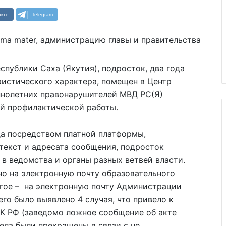
кте
Telegram
спублики Саха (Якутия), подросток, два года
истического характера, помещен в Центр
ннолетних правонарушителей МВД РС(Я)
й профилактической работы.
да посредством платной платформы,
текст и адресата сообщения, подросток
в ведомства и органы разных ветвей власти.
но на электронную почту образовательного
угое – на электронную почту Администрации
его было выявлено 4 случая, что привело к
УК РФ (заведомо ложное сообщение об акте
ела были прекращены в связи с не