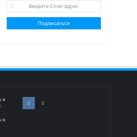
у в
.
u в