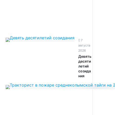
7
августа
2026
Девять
десяти
летий
созида
ния