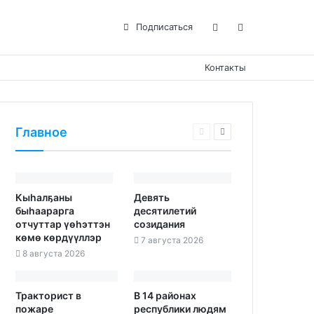
Подписаться
Контакты
Главное
Кыһалҕаны
Девять
быһаарарга
десятилетий
отчуттар үөһэттэн
созидания
көмө көрдүүллэр
7 августа 2026
8 августа 2026
Тракторист в
В 14 районах
пожаре
республики людям