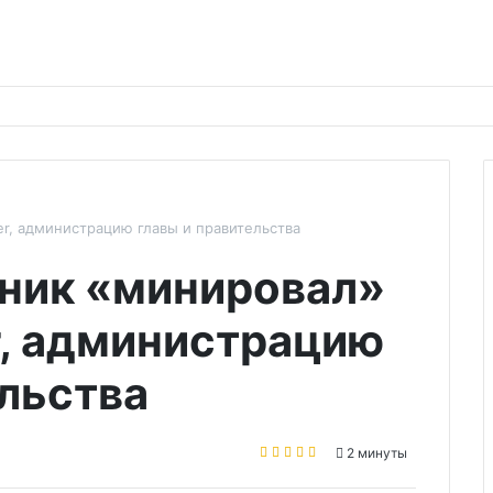
r, администрацию главы и правительства
ник «минировал»
r, администрацию
ельства
2 минуты