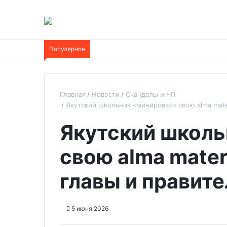
Популярное
Главная
Новости
Скандалы и ЧП
Якутский школьник «минировал» свою alma mate
Якутский школь
свою alma mate
главы и правит
5 июня 2026