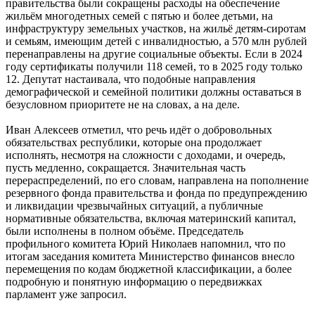
правительства были сокращены расходы на обеспечение
жильём многодетных семей с пятью и более детьми, на
инфраструктуру земельных участков, на жильё детям-сиротам
и семьям, имеющим детей с инвалидностью, а 570 млн рублей
перенаправлены на другие социальные объекты. Если в 2024
году сертификаты получили 118 семей, то в 2025 году только
12. Депутат настаивала, что подобные направления
демографической и семейной политики должны оставаться в
безусловном приоритете не на словах, а на деле.
Иван Алексеев отметил, что речь идёт о добровольных
обязательствах республики, которые она продолжает
исполнять, несмотря на сложности с доходами, и очередь,
пусть медленно, сокращается. Значительная часть
перераспределений, по его словам, направлена на пополнение
резервного фонда правительства и фонда по предупреждению
и ликвидации чрезвычайных ситуаций, а публичные
нормативные обязательства, включая материнский капитал,
были исполнены в полном объёме. Председатель
профильного комитета Юрий Николаев напомнил, что по
итогам заседания комитета Министерство финансов внесло
перемещения по кодам бюджетной классификации, а более
подробную и понятную информацию о передвижках
парламент уже запросил.