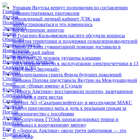
Управам Якутска вернут полномочия по составлению
Главная
административных протоколов
Якутия
Обновленный личный кабинет ДЭК: как
Политика
зарегистрироваться и что изменилось
Экономика
Когда терпение лопнуло
Бизнес
В Тулагино-Кильдямском наслеге обсудили вопросы
Общество
развития территории и поддержки сельхозпроизводителей
Промышленность
Около 19 тонн гуманитарной помощи доставили в
Инвестиции
Верхоянский район
Недвижимость
В Якутии 626 человек укушены клещами
Национальные проекты
РИА обязали ввести в эксплуатацию электросчетчики в 13
Скандалы и ЧП
МКД мкр «Звездный»
Выборы
Обладательница гранта Фонда будущих поколений
Столица
Лилиана Попова представила Якутию на Международной
Спорт
школе «Новые имена» в Суздале
Культура
«Дороги Арктики» восстановили полотно, разрушенное
Спецпроекты
паводком в пяти местах
Сахалыы
Чат-бот АО «Сахатранснефтегаз» в мессенджере МАКС
Экология
Горсуд приговорил мать и дочь к реальным срокам за
Погода
мошенничество с пособиями
Здоровье
Экс-сотрудник ГТОиБ пропагандировал террор и
Некролог
призывал к вооруженному мятежу
Еще
В «Дорогах Арктики» около трети работников — это
Подписаться
молодежь