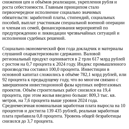
снижения цен и объёмов реализации, укрепления рубля и
роста себестоимости. Главным принципом стало
первоочередное исполнение социально значимых
обязательств: заработной платы, стипендий, социальных
пособий, выплат участникам специальной военной операции
и членам их семей, финансирования мероприятий по
предупреждению и ликвидации чрезвычайных ситуаций и
исполнения судебных решений.
Социально-экономический фон года докладчик и материалы
слушаний охарактеризовали сдержанно. Валовой
региональный продукт оценивается в 2 трлн 617 млрд рублей
с ростом на 0,7 процента к 2024 году. Индекс промышленного
производства составил 100,0 процента. Инвестиции в
основной капитал сложились в объёме 782,1 млрд рублей, или
92 процента к предыдущему году, что во многом связано с
завершением инвестиционной фазы крупных нефтегазовых
проектов. Объём строительных работ снизился на 19,4
процента, при этом жилья введено больше: 809,3 тыс. кв.
метров, на 7,6 процента выше уровня 2024 года.
Среднемесячная номинальная заработная плата выросла на 10
процентов и достигла 139 435 рублей, реальная заработная
плата прибавила 0,8 процента. Уровень общей безработицы
снизился до 3,7 процента.