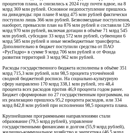
процентов плана, и снизились к 2024 году почти вдвое, на 8
млрд 369 млн рублей. Основное недопоступление пришлось
на дивиденды: при плане 8 млрд 475 млн рублей фактически
поступило лишь 366 млн рублей. Безвозмездные поступления,
наоборот, превысили план на 876 млн рублей и составили 129
млрд 970 млн рублей, включая дотации в объёме 71 млрд 545
млн рублей, субсидии 33 млрд 572 млн рублей, субвенции 6
млрд 585 млн рублей и иные межбюджетные трансферты.
Дополнительно в бюджет поступили средства от ПАО
«РусГидро» в сумме 9 млрд 706 млн рублей и от Фонда
развития территорий 3 млрд 962 млн рублей.
Расходы государственного бюджета исполнены в объёме 351
млрд 715,3 млн рублей, или 98,5 процента уточнённой
сводной бюджетной росписи. На социально-культурную
сферу направлено 170 млрд 338,1 млн рублей, это 48,4
процента всех расходов против 46,9 процента годом ранее.
Бюджет сформирован по 27 государственным программам, на
их реализацию пришлось 95,2 процента расходов, или 334
млрд 842,8 млн рублей при исполнении 98,5 процента плана.
Крупнейшими программными направлениями стали
образование (79,5 млрд рублей), управление
государственными финансами и долгом (55,9 млрд рублей),
жилищно-коммунальное хозяйство и энергетика (46,5 млрд