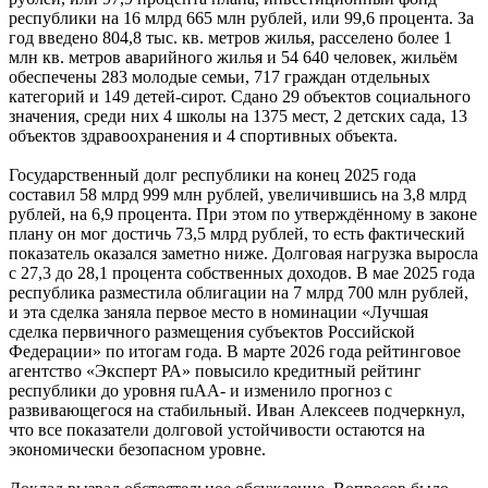
республики на 16 млрд 665 млн рублей, или 99,6 процента. За
год введено 804,8 тыс. кв. метров жилья, расселено более 1
млн кв. метров аварийного жилья и 54 640 человек, жильём
обеспечены 283 молодые семьи, 717 граждан отдельных
категорий и 149 детей-сирот. Сдано 29 объектов социального
значения, среди них 4 школы на 1375 мест, 2 детских сада, 13
объектов здравоохранения и 4 спортивных объекта.
Государственный долг республики на конец 2025 года
составил 58 млрд 999 млн рублей, увеличившись на 3,8 млрд
рублей, на 6,9 процента. При этом по утверждённому в законе
плану он мог достичь 73,5 млрд рублей, то есть фактический
показатель оказался заметно ниже. Долговая нагрузка выросла
с 27,3 до 28,1 процента собственных доходов. В мае 2025 года
республика разместила облигации на 7 млрд 700 млн рублей,
и эта сделка заняла первое место в номинации «Лучшая
сделка первичного размещения субъектов Российской
Федерации» по итогам года. В марте 2026 года рейтинговое
агентство «Эксперт РА» повысило кредитный рейтинг
республики до уровня ruAA- и изменило прогноз с
развивающегося на стабильный. Иван Алексеев подчеркнул,
что все показатели долговой устойчивости остаются на
экономически безопасном уровне.