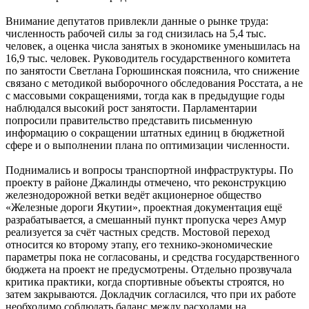
Внимание депутатов привлекли данные о рынке труда:
численность рабочей силы за год снизилась на 5,4 тыс.
человек, а оценка числа занятых в экономике уменьшилась на
16,9 тыс. человек. Руководитель государственного комитета
по занятости Светлана Горюшинская пояснила, что снижение
связано с методикой выборочного обследования Росстата, а не
с массовыми сокращениями, тогда как в предыдущие годы
наблюдался высокий рост занятости. Парламентарии
попросили правительство представить письменную
информацию о сокращении штатных единиц в бюджетной
сфере и о выполнении плана по оптимизации численности.
Поднимались и вопросы транспортной инфраструктуры. По
проекту в районе Джалинды отмечено, что реконструкцию
железнодорожной ветки ведёт акционерное общество
«Железные дороги Якутии», проектная документация ещё
разрабатывается, а смешанный пункт пропуска через Амур
реализуется за счёт частных средств. Мостовой переход
относится ко второму этапу, его технико-экономические
параметры пока не согласованы, и средства государственного
бюджета на проект не предусмотрены. Отдельно прозвучала
критика практики, когда спортивные объекты строятся, но
затем закрываются. Докладчик согласился, что при их работе
необходимо соблюдать баланс между расходами на