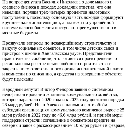
На вопрос депутата Василия Николаева о доле малого и
среднего бизнеса в доходах докладчик ответил, что она
невелика, порядка трёх-четырёх процентов налоговых
поступлений, поскольку основную часть доходов формируют
крупные налогоплательщики, а платежи по упрощённой
системе налогообложения поступают преимущественно в
местные бюджеты.
Прозвучали вопросы по незавершённому строительству и
выкупу социальных объектов, в том числе детских садов и
пристроя к школе в Хангаласском улусе. Представители
правительства сообщили, что готовится проект решения о
региональном реестре незавершённого строительства с
закреплением ответственного органа исполнительной власти
и комиссии по списанию, а средства на завершение объектов
будут изысканы.
Народный депутат Виктор Фёдоров заявил о системном
недофинансировании жилищно-коммунального хозяйства,
которое нарастало с 2020 года и к 2025 году достигло порядка
28 млрд рублей. Иван Алексеев напомнил, что объём
субсидий организациям коммунального комплекса вырос с 25
млрд рублей в 2022 году до 46,6 млрд рублей, и привёл меры
поддержки отрасли: соглашение о бюджетном кредите на
северный завоз с раскассированием 10 млрд рублей в феврале,