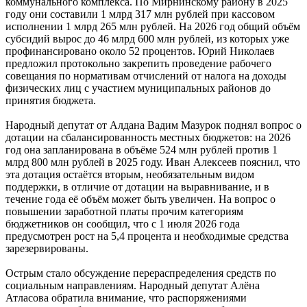
коммунального комплекса. По Мирнинскому району в 2025
году они составили 1 млрд 317 млн рублей при кассовом
исполнении 1 млрд 265 млн рублей. На 2026 год общий объём
субсидий вырос до 46 млрд 600 млн рублей, из которых уже
профинансировано около 52 процентов. Юрий Николаев
предложил протокольно закрепить проведение рабочего
совещания по нормативам отчислений от налога на доходы
физических лиц с участием муниципальных районов до
принятия бюджета.
Народный депутат от Алдана Вадим Мазурок поднял вопрос о
дотации на сбалансированность местных бюджетов: на 2026
год она запланирована в объёме 524 млн рублей против 1
млрд 800 млн рублей в 2025 году. Иван Алексеев пояснил, что
эта дотация остаётся вторым, необязательным видом
поддержки, в отличие от дотации на выравнивание, и в
течение года её объём может быть увеличен. На вопрос о
повышении заработной платы прочим категориям
бюджетников он сообщил, что с 1 июля 2026 года
предусмотрен рост на 5,4 процента и необходимые средства
зарезервированы.
Острым стало обсуждение перераспределения средств по
социальным направлениям. Народный депутат Алёна
Атласова обратила внимание, что распоряжениями