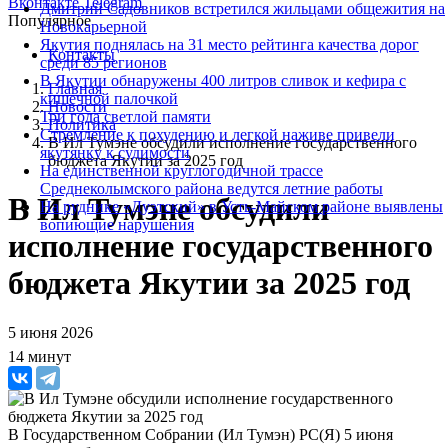
Вконтакте
Telegram
Дмитрий Садовников встретился жильцами общежития на
Популярное
Новокарьерной
Якутия поднялась на 31 место рейтинга качества дорог
Контакты
среди 85 регионов
В Якутии обнаружены 400 литров сливок и кефира с
Главная
кишечной палочкой
Новости
Три года светлой памяти
Политика
Стремление к похудению и легкой наживе привели
В Ил Тумэне обсудили исполнение государственного
якутянку к судимости
бюджета Якутии за 2025 год
На единственной круглогодичной трассе
Среднеколымского района ведутся летние работы
В Ил Тумэне обсудили
На руднике «Дуэтский» в Усть-Майском районе выявлены
вопиющие нарушения
исполнение государственного
бюджета Якутии за 2025 год
5 июня 2026
14 минут
В Государственном Собрании (Ил Тумэн) РС(Я) 5 июня