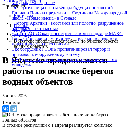
Вконтакте
Telegram
МКД мкр «Звездный»
Популярное
Обладательница гранта Фонда будущих поколений
Лилиана Попова представила Якутию на Международной
Контакты
школе «Новые имена» в Суздале
«Дороги Арктики» восстановили полотно, разрушенное
Главная
паводком в пяти местах
Новости
Чат-бот АО «Сахатранснефтегаз» в мессенджере МАКС
Столица
Горсуд приговорил мать и дочь к реальным срокам за
В Якутске продолжаются работы по очистке берегов
мошенничество с пособиями
водных объектов
Экс-сотрудник ГТОиБ пропагандировал террор и
призывал к вооруженному мятежу
В Якутске продолжаются
В «Дорогах Арктики» около трети работников — это
молодежь
работы по очистке берегов
водных объектов
5 июня 2026
1 минута
В столице республики с 1 апреля реализуется комплекс