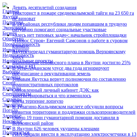
Девять десятилетий созидания
Главная
Тракторист в пожаре среднеколымской тайги на 23 650 га
Якутия
не виноват
Политика
В 14 районах республики людям попавшим в трудную
Экономика
ситуацию помогают социальные участковые
Бизнес
«Здесь нет типовых задач»: начальник стройплощадки
Общество
«Полюс Строя» Евгений Самсонов о работе в суровом
Промышленность
климате
Инвестиции
Якутск передал гуманитарную помощь Верхоянскому
Недвижимость
улусу
Национальные проекты
Выполнение сенокосного плана в Якутии достигло 25%
Скандалы и ЧП
В Усть-Алданском улусе два года игнорируют
Выборы
предписание о рекультивации земель
Столица
Управам Якутска вернут полномочия по составлению
Спорт
административных протоколов
Культура
Обновленный личный кабинет ДЭК: как
Спецпроекты
зарегистрироваться и что изменилось
Сахалыы
Когда терпение лопнуло
Экология
В Тулагино-Кильдямском наслеге обсудили вопросы
Погода
развития территории и поддержки сельхозпроизводителей
Здоровье
Около 19 тонн гуманитарной помощи доставили в
Некролог
Верхоянский район
Еще
В Якутии 626 человек укушены клещами
Подписаться
РИА обязали ввести в эксплуатацию электросчетчики в 13